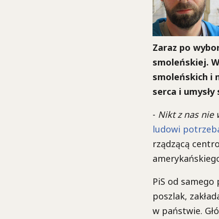
Zaraz po wybor
smoleńskiej. 
smoleńskich i 
serca i umysły 
-
Nikt z nas nie
ludowi potrzeba
rządzącą centro
amerykańskiego
PiS od samego 
poszlak, zakład
w państwie. Gł