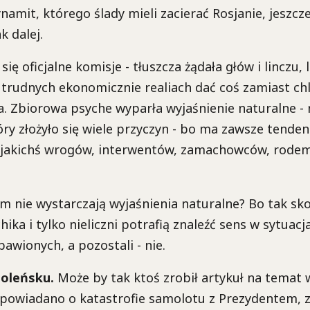
amit, którego ślady mieli zacierać Rosjanie, jeszcz
k dalej.
 się oficjalne komisje - tłuszcza żądała głów i linczu,
trudnych ekonomicznie realiach dać coś zamiast ch
. Zbiorowa psyche wyparła wyjaśnienie naturalne - 
ry złożyło się wiele przyczyn - bo ma zawsze tenden
, jakichś wrogów, interwentów, zamachowców, rodem
m nie wystarczają wyjaśnienia naturalne? Bo tak s
hika i tylko nieliczni potrafią znaleźć sens w sytuac
awionych, a pozostali - nie.
moleńsku.
Może by tak ktoś zrobił artykuł na temat 
ypowiadano o katastrofie samolotu z Prezydentem, 