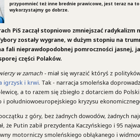
przypomnieć też inne brednie prawicowe, jest teraz na to
wykorzystajmy go dobrze.
ach PiS zaczął stopniowo zmniejszać radykalizm n
Wybory zostały wygrane, w dużym stopniu na trum
na fali nieprawdopodobnej pomroczności jasnej, j
sporej części Polaków.
 wierzy w zamach -
miał się wyrazić któryś z politykó
 igrzysk i krwi
. Tak - narracja smoleńska doprowadz
lewicę, a to razem się zbiegło z dotarciem do Polski
 i południowoeuropejskiego kryzysu ekonomiczneg
początku z góry, bez żadnych dowodów, żadnych naj
ał, że Putin zabił prezydenta Kaczyńskiego i 95 najw
ówny motorniczy smoleńskiego obłąkanego i widmo