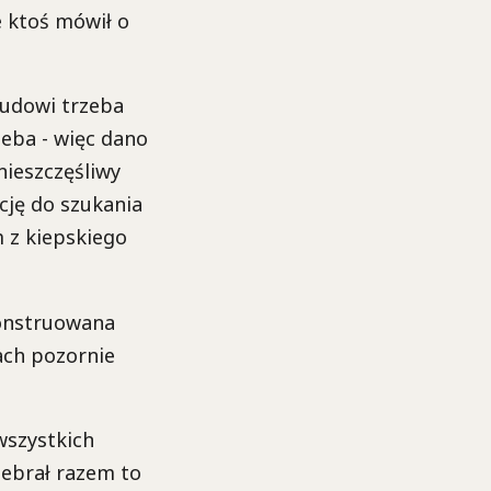
e ktoś mówił o
 ludowi trzeba
leba - więc dano
nieszczęśliwy
cję do szukania
 z kiepskiego
konstruowana
jach pozornie
wszystkich
zebrał razem to