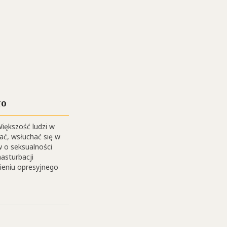
go
Większość ludzi w
wać, wsłuchać się w
 o seksualności
asturbacji
ieniu opresyjnego