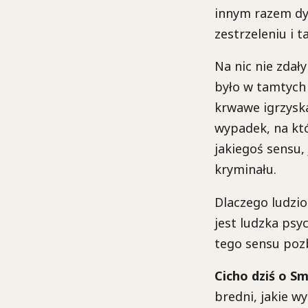
innym razem dyn
zestrzeleniu i ta
Na nic nie zdały
było w tamtych 
krwawe igrzyska
wypadek, na któ
jakiegoś sensu
kryminału.
Dlaczego ludzio
jest ludzka psyc
tego sensu pozb
Cicho dziś o S
bredni, jakie w