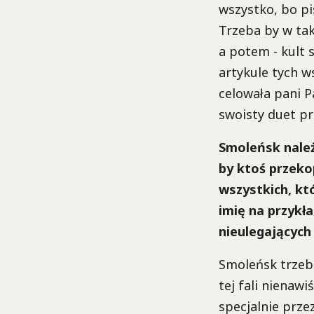
wszystko, bo pi
Trzeba by w tak
a potem - kult s
artykule tych w
celowała pani P
swoisty duet p
Smoleńsk należ
by ktoś przeko
wszystkich, któ
imię na przykła
nieulegających 
Smoleńsk trzeba
tej fali nienawi
specjalnie prze