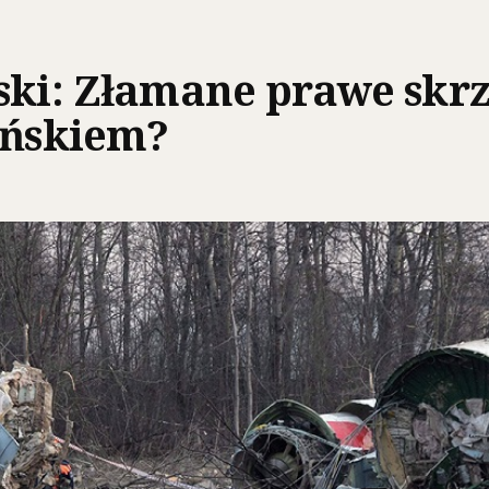
ski: Złamane prawe skrzy
eńskiem?