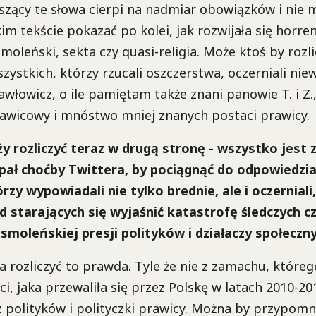
szący te słowa cierpi na nadmiar obowiązków i nie 
im tekście pokazać po kolei, jak rozwijała się horre
moleński, sekta czy quasi-religia. Może ktoś by rozl
szystkich, którzy rzucali oszczerstwa, oczerniali ni
awłowicz, o ile pamiętam także znani panowie T. i Z.
rawicowy i mnóstwo mniej znanych postaci prawicy.
y rozliczyć teraz w drugą stronę - wszystko jest 
pał choćby Twittera, by pociągnąć do odpowiedzia
rzy wypowiadali nie tylko brednie, ale i oczerniali,
d starających się wyjaśnić katastrofę śledczych c
smoleńskiej presji polityków i działaczy społeczn
 rozliczyć to prawda. Tyle że nie z zamachu, którego 
ści, jaka przewaliła się przez Polskę w latach 2010-
z polityków i polityczki prawicy. Można by przypomn