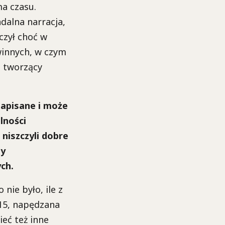
ma czasu.
ndalna narracja,
iczył choć w
ewinnych, w czym
, tworzący
zapisane i może
lności
 niszczyli dobre
zy
ych.
nie było, ile z
2015, napędzana
ieć też inne