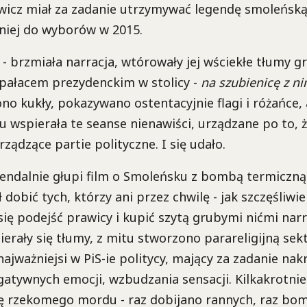
ewicz miał za zadanie utrzymywać legendę smoleńską 
mniej do wyborów w 2015.
n
- brzmiała narracja, wtórowały jej wściekłe tłumy 
pałacem prezydenckim w stolicy -
na szubienicę z ni
no kukły, pokazywano ostentacyjnie flagi i różańce, 
u wspierała te seanse nienawiści, urządzane po to,
rządzące partie polityczne. I się udało.
endalnie głupi film o Smoleńsku z bombą termiczn
dobić tych, którzy ani przez chwilę - jak szczęśliwie
i się podejść prawicy i kupić szytą grubymi nićmi nar
ierały się tłumy, z mitu stworzono parareligijną sekt
ajważniejsi w PiS-ie politycy, mający za zadanie nakr
atywnych emocji, wzbudzania sensacji. Kilkakrotni
kę rzekomego mordu - raz dobijano rannych, raz bo