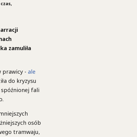
 czas,
arracji
nach
aka zamuliła
w prawicy -
ale
iła do kryzysu
 spóźnionej fali
o.
mniejszych
ażniejszych osób
wego tramwaju,