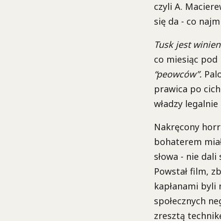
czyli A. Macier
się da - co naj
Tusk jest winie
co miesiąc pod 
“peowców”.
Palo
prawica po cich
władzy legalnie 
Nakręcony horr
bohaterem miał 
słowa - nie dal
Powstał film, zb
kapłanami byli n
społecznych neg
zresztą techni