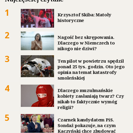
1
Krzysztof Skiba: Matoły
historyczne
2
Nagość bez skrępowania.
Dlaczego w Niemczech to
nikogo nie dziwi?
3
Ten pilot w powietrzu spędził
ponad 25 tys. godzin. Oto jego
opinia na temat katastrofy
smoleńskiej
4
Dlaczego muzułmańskie
kobiety zasłaniają twarz? Czy
nikab to faktycznie wymóg
religii?
5
Czarnek kandydatem PiS.
Sondaż pokazuje, na czym
Kaczyński chce zbudować