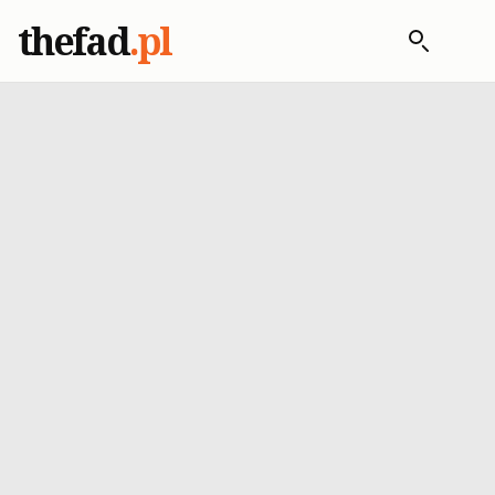
thefad
.pl