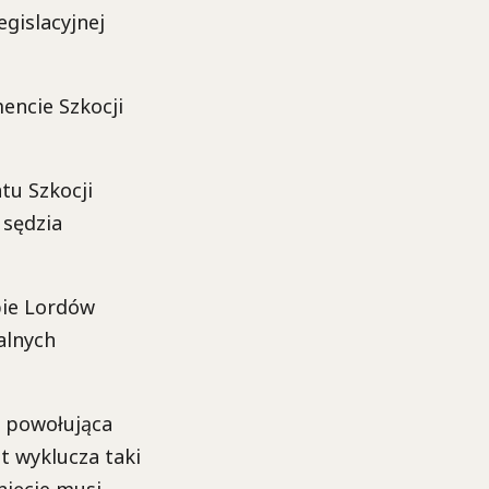
egislacyjnej
encie Szkocji
tu Szkocji
 sędzia
bie Lordów
alnych
a powołująca
t wyklucza taki