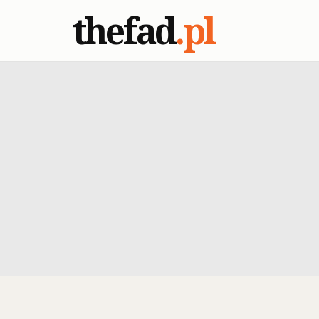
thefad
.pl