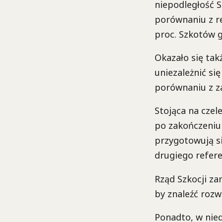
niepodległość S
porównaniu z r
proc. Szkotów 
Okazało się tak
uniezależnić się
porównaniu z za
Stojąca na czel
po zakończeniu
przygotowują s
drugiego refe
Rząd Szkocji za
by znaleźć rozw
Ponadto, w nied