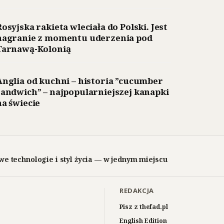
Rosyjska rakieta wleciała do Polski. Jest
nagranie z momentu uderzenia pod
Tarnawą-Kolonią
Anglia od kuchni – historia ”cucumber
sandwich” – najpopularniejszej kanapki
na świecie
we technologie i styl życia — w jednym miejscu
REDAKCJA
Pisz z thefad.pl
English Edition