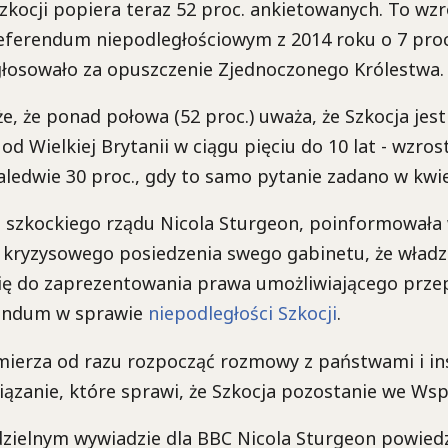
zkocji popiera teraz 52 proc. ankietowanych. To wz
eferendum niepodległościowym z 2014 roku o 7 pro
głosowało za opuszczenie Zjednoczonego Królestwa.
że, że ponad połowa (52 proc.) uważa, że Szkocja jes
 od Wielkiej Brytanii w ciągu pięciu do 10 lat - wzros
ledwie 30 proc., gdy to samo pytanie zadano w kwie
e szkockiego rządu Nicola Sturgeon, poinformowała 
 kryzysowego posiedzenia swego gabinetu, że władze
ię do zaprezentowania prawa umożliwiającego prz
rendum w sprawie
niepodległości Szkocji
.
mierza od razu rozpocząć rozmowy z państwami i in
iązanie, które sprawi, że Szkocja pozostanie we Wsp
zielnym wywiadzie dla BBC Nicola Sturgeon powiedz