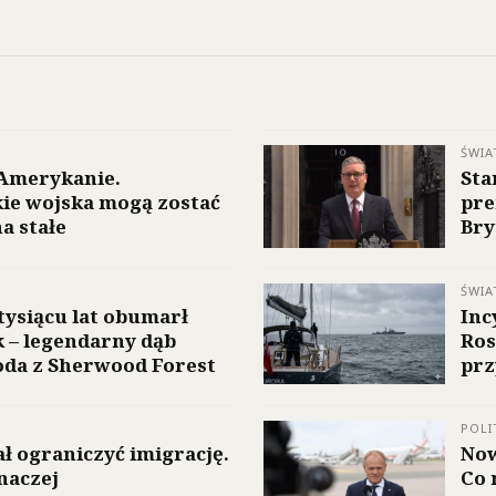
ŚWIA
 Amerykanie.
Sta
ie wojska mogą zostać
pre
a stałe
Bry
ŚWIA
tysiącu lat obumarł
Inc
 – legendarny dąb
Ros
da z Sherwood Forest
prz
POLI
ał ograniczyć imigrację.
Now
inaczej
Co 