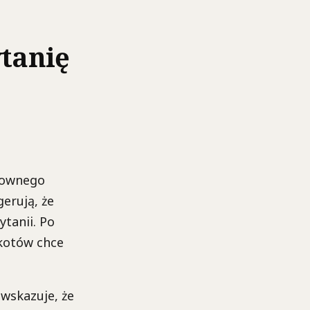
ytanię
łtownego
erują, że
tanii. Po
kotów chce
 wskazuje, że