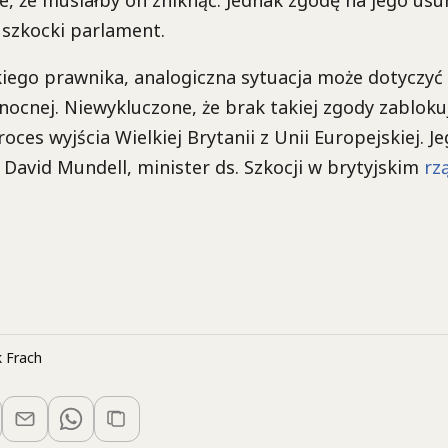
e, że musiałby on zniknąć. Jednak zgodę na jego usu
 szkocki parlament.
iego prawnika, analogiczna sytuacja może dotyczyć
ółnocnej. Niewykluczone, że brak takiej zgody zabloku
oces wyjścia Wielkiej Brytanii z Unii Europejskiej. Je
 David Mundell, minister ds. Szkocji w brytyjskim
rz
 Frach