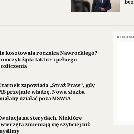
bez
REKLAM
Ile kosztowała rocznica Nawrockiego?
Tomczyk żąda faktur i pełnego
rozliczenia
Czarnek zapowiada „Straż Praw”, gdy
PiS przejmie władzę. Nowa służba
miałaby działać poza MSWiA
Ewolucja na sterydach. Niektóre
zwierzęta zmieniają się szybciej niż
myślimy