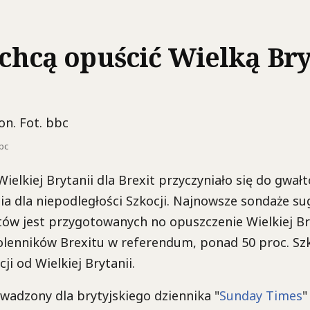
 chcą opuścić Wielką Br
bbc
elkiej Brytanii dla Brexit przyczyniało się do gwa
a dla niepodległości Szkocji. Najnowsze sondaże sug
ów jest przygotowanych no opuszczenie Wielkiej Bry
olenników Brexitu w referendum, ponad 50 proc. Sz
ji od Wielkiej Brytanii.
adzony dla brytyjskiego dziennika "
Sunday Times
"