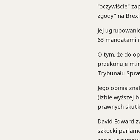
"oczywiście" za
zgody" na Brexi
Jej ugrupowanie
63 mandatami n
O tym, że do o
przekonuje m.in
Trybunału Spra
Jego opinia zna
(izbie wyższej
prawnych skut
David Edward zw
szkocki parlame