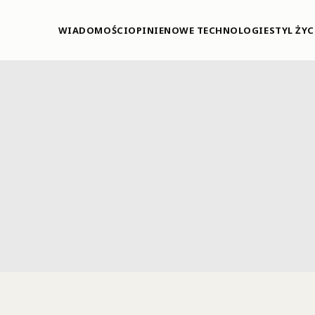
WIADOMOŚCI
OPINIE
NOWE TECHNOLOGIE
STYL ŻYC