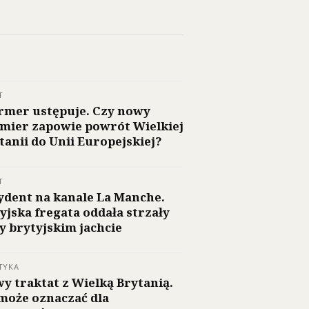
T
rmer ustępuje. Czy nowy
mier zapowie powrót Wielkiej
tanii do Unii Europejskiej?
T
ydent na kanale La Manche.
yjska fregata oddała strzały
y brytyjskim jachcie
TYKA
y traktat z Wielką Brytanią.
może oznaczać dla