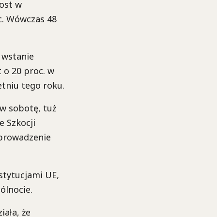
rost w
c. Wówczas 48
t wstanie
t o 20 proc. w
tniu tego roku.
w sobotę, tuż
 Szkocji
eprowadzenie
stytucjami UE,
ólnocie.
iała, że