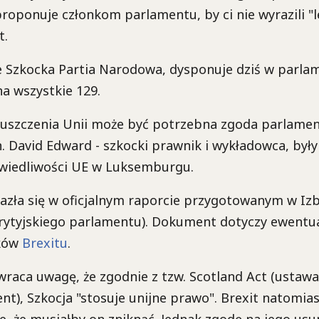
proponuje członkom parlamentu, by ci nie wyrazili "l
t.
 Szkocka Partia Narodowa, dysponuje dziś w parlam
a wszystkie 129.
puszczenia Unii może być potrzebna zgoda parlamen
. David Edward - szkocki prawnik i wykładowca, były
wiedliwości UE w Luksemburgu.
lazła się w oficjalnym raporcie przygotowanym w Iz
 brytyjskiego parlamentu). Dokument dotyczy ewentu
ków
Brexitu
.
raca uwagę, że zgodnie z tzw. Scotland Act (ustaw
nt), Szkocja "stosuje unijne prawo". Brexit natomias