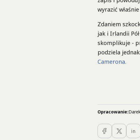
zapis i powoduj
wyrazić właśnie
Zdaniem szkock
jak i Irlandii P
skomplikuje - pr
podziela jednak
Camerona.
Opracowanie:
Darek