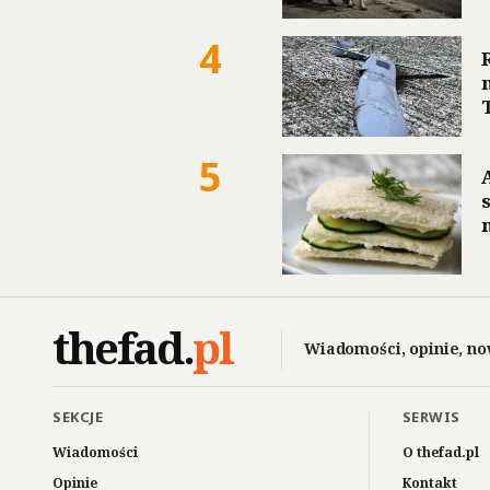
4
5
thefad
.
pl
Wiadomości, opinie, no
SEKCJE
SERWIS
Wiadomości
O thefad.pl
Opinie
Kontakt