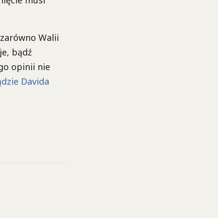
nięcie musi
 zarówno Walii
je, bądź
go opinii nie
ądzie Davida