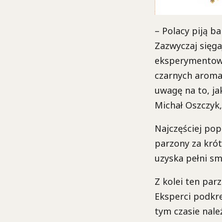
– Polacy piją b
Zazwyczaj sięga
eksperymentowa
czarnych aroma
uwagę na to, ja
Michał Oszczyk
Najczęściej pop
parzony za krót
uzyska pełni sm
Z kolei ten par
Eksperci podkre
tym czasie nale