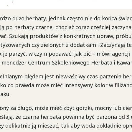
ardzo dużo herbaty, jednak często nie do końca świa
ją po herbaty czarne, chociaż coraz częściej zaczyna
ć. Szukają produktów z konkretnych upraw, próbu
tyzowanych czy zielonych z dodatkami. Zaczynają te
k je parzyć, w czym podawać, jak pić – mówi agencji
, menedżer Centrum Szkoleniowego Herbata i Kawa 
ełnianym błędem jest niewłaściwy czas parzenia her
ko co prawda może mieć intensywny kolor w filiżance
aku.
zony za długo, może mieć zbyt gorzki, mocny lub cie
ślają, że czarna herbata powinna być parzona od 3 
ży delikatnie ją mieszać, tak aby woda dokładnie opł