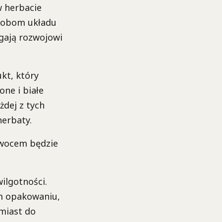
w herbacie
robom układu
gają rozwojowi
kt, który
one i białe
żdej z tych
herbaty.
owocem będzie
ilgotności.
m opakowaniu,
omiast do