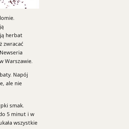
domie.
ją
ją herbat
ż zwracać
 Newseria
w Warszawie.
baty. Napój
, ale nie
rpki smak.
do 5 minut i w
ukała wszystkie