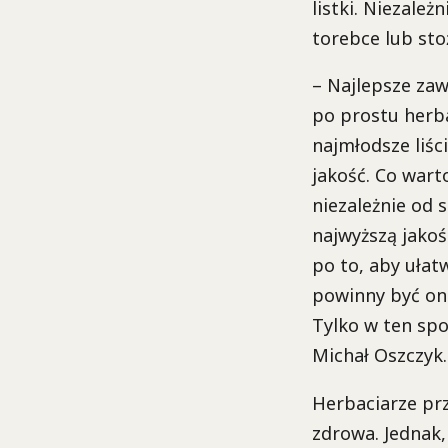
listki. Niezale
torebce lub stoż
– Najlepsze zaws
po prostu herba
najmłodsze liśc
jakość. Co wart
niezależnie od
najwyższą jakośc
po to, aby ułat
powinny być on
Tylko w ten spo
Michał Oszczyk.
Herbaciarze prz
zdrowa. Jednak, 