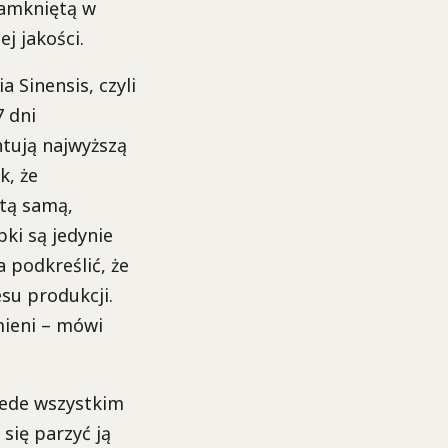
 zamkniętą w
j jakości.
a Sinensis, czyli
7 dni
ntują najwyższą
k, że
tą samą,
bki są jedynie
 podkreślić, że
su produkcji.
mieni – mówi
rzede wszystkim
 się parzyć ją