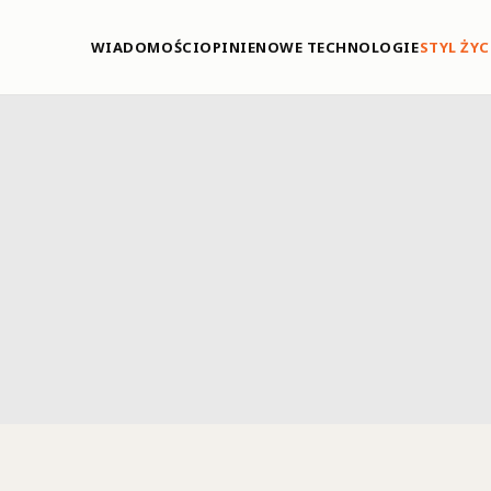
WIADOMOŚCI
OPINIE
NOWE TECHNOLOGIE
STYL ŻYC