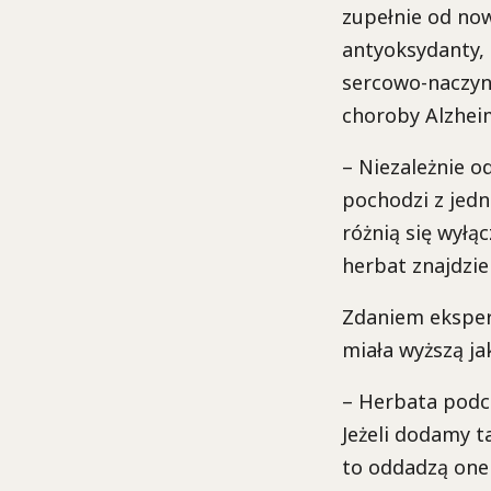
zupełnie od now
antyoksydanty,
sercowo-naczyn
choroby Alzhei
– Niezależnie o
pochodzi z jedn
różnią się wyłą
herbat znajdzi
Zdaniem eksper
miała wyższą j
– Herbata podcz
Jeżeli dodamy 
to oddadzą one 