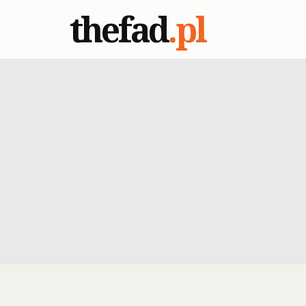
thefad
.pl