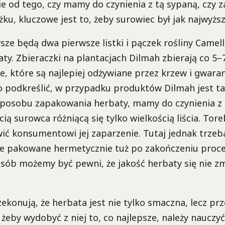
żnie od tego, czy mamy do czynienia z tą sypaną, czy
ku, kluczowe jest to, żeby surowiec był jak najwyższe
ze będą dwa pierwsze listki i pączek rośliny Camelli
ty. Zbieraczki na plantacjach Dilmah zbierają co 5–
ie, które są najlepiej odżywiane przez krzew i gwara
o podkreślić, w przypadku produktów Dilmah jest ta
 sposobu zapakowania herbaty, mamy do czynienia z 
ią surowca różniącą się tylko wielkością liścia. Tore
wić konsumentowi jej zaparzenie. Tutaj jednak trzeba
e pakowane hermetycznie tuż po zakończeniu proce
sób możemy być pewni, że jakość herbaty się nie z
ekonują, że herbata jest nie tylko smaczna, lecz p
żeby wydobyć z niej to, co najlepsze, należy nauczyć