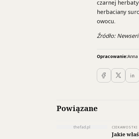
czarnej herbaty
herbaciany sur
owocu.
Źródło: Newseri
Opracowanie:
Anna 
Powiązane
thefad.pl
CIEKAWOSTKI
Jakie wła