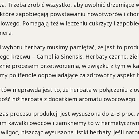
a. Trzeba zrobić wszystko, aby uwolnić drzemiące 
 które zapobiegają powstawaniu nowotworów i cho
iowego. Pomagają też w leczeniu cukrzycy i zapobie
mera.
d wyboru herbaty musimy pamiętać, że jest to produ
ego krzewu – Camellia Sinensis. Herbaty czarne, ziel
cznie procesem przetworzenia, w związku z tym w ka
emy polifenole odpowiadające za zdrowotny aspekt 
tów nieprawdą jest to, że herbata w połączeniu z 
akość niż herbata z dodatkiem aromatu owocowego.
as procesu produkcji jest wysuszona do 2–3 proc. w
tam kawałki owoców i zamkniemy to w hermetyczny
wilgoć, niszcząc wysuszone listki herbaty. Jeśli nat