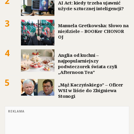
2
AI Act: kiedy trzeba ujawnić
użycie sztucznej inteligencji?
3
Manuela Gretkowska: Słowo na
nie/dziele – BOOKer CHONOR
OJ
4
Anglia od kuchni –
najpopularniejszy
podwieczorek świata czyli
„Afternoon Tea”
5
„Mąż Kaczyńskiego” – Oficer
WSI w liście do Zbigniewa
Stonogi
REKLAMA