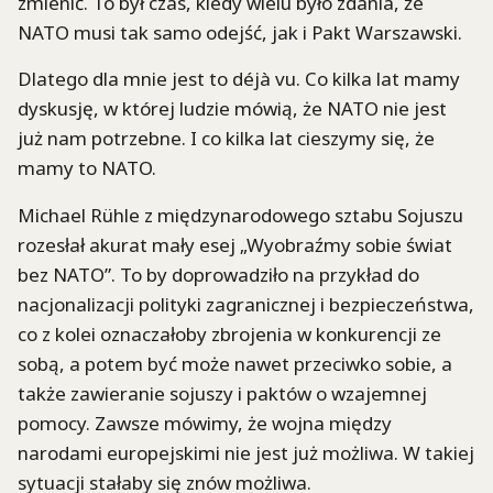
zmienić. To był czas, kiedy wielu było zdania, że
NATO musi tak samo odejść, jak i Pakt Warszawski.
Dlatego dla mnie jest to déjà vu. Co kilka lat mamy
dyskusję, w której ludzie mówią, że NATO nie jest
już nam potrzebne. I co kilka lat cieszymy się, że
mamy to NATO.
Michael
Rühle
z międzynarodowego sztabu Sojuszu
rozesłał akurat mały esej „Wyobraźmy sobie świat
bez NATO
”
. To by doprowadziło na przykład do
nacjonalizacji polityki zagranicznej i bezpieczeństwa,
co z kolei oznaczałoby zbrojenia w konkurencji ze
sobą, a potem być może nawet przeciwko sobie, a
także zawieranie sojuszy i paktów o wzajemnej
pomocy. Zawsze mówimy, że wojna między
narodami europejskimi nie jest już możliwa. W takiej
sytuacji stałaby się znów możliwa.