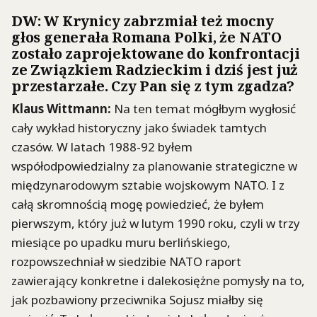
DW
: W Krynicy zabrzmiał też mocny
głos generała Romana Polki, że NATO
zostało zaprojektowane do konfrontacji
ze Związkiem Radzieckim i dziś jest już
przestarzałe. Czy Pan się z tym zgadza?
Klaus
Wittmann
:
Na ten temat mógłbym wygłosić
cały wykład historyczny jako świadek tamtych
czasów. W latach 1988-92 byłem
współodpowiedzialny za planowanie strategiczne w
międzynarodowym sztabie wojskowym NATO. I z
całą skromnością mogę powiedzieć, że byłem
pierwszym, który już w lutym 1990 roku, czyli w trzy
miesiące po upadku muru berlińskiego,
rozpowszechniał w siedzibie NATO raport
zawierający konkretne i dalekosiężne pomysły na to,
jak pozbawiony przeciwnika Sojusz miałby się