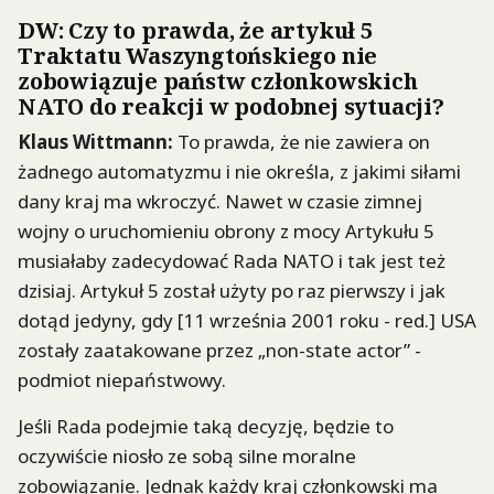
DW
: Czy to prawda, że artykuł 5
Traktatu Waszyngtońskiego nie
zobowiązuje państw członkowskich
NATO do reakcji w podobnej sytuacji?
Klaus
Wittmann
:
To prawda, że nie zawiera on
żadnego automatyzmu i nie określa, z jakimi siłami
dany kraj ma wkroczyć. Nawet w czasie zimnej
wojny o uruchomieniu obrony z mocy Artykułu 5
musiałaby zadecydować Rada NATO i tak jest też
dzisiaj. Artykuł 5 został użyty po raz pierwszy i jak
dotąd jedyny, gdy [11 września 2001
roku - red
.] USA
zostały zaatakowane przez „
non-state
actor
” -
podmiot niepaństwowy.
Jeśli Rada podejmie taką decyzję, będzie to
oczywiście niosło ze sobą silne moralne
zobowiązanie. Jednak każdy kraj członkowski ma