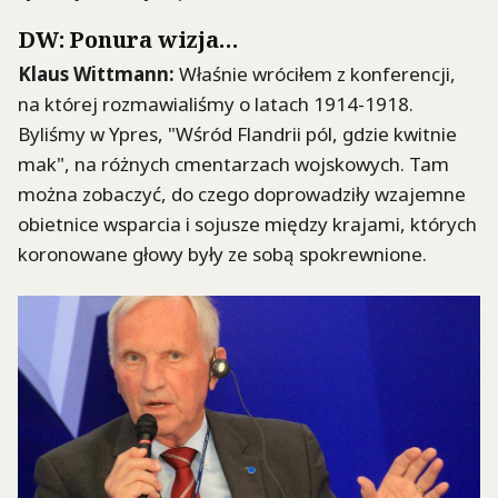
DW
: Ponura wizja…
Klaus
Wittmann
:
Właśnie wróciłem z konferencji,
na której rozmawialiśmy o latach 1914-1918.
Byliśmy w Ypres,
"
Wśród Flandrii pól, gdzie kwitnie
mak
"
, na różnych cmentarzach wojskowych. Tam
można zobaczyć, do czego doprowadziły wzajemne
obietnice wsparcia i sojusze między krajami, których
koronowane głowy były ze sobą spokrewnione.