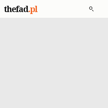
thefad
.pl