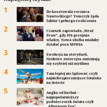
1
Ile kosztowała rocznica
Nawrockiego? Tomczyk żąda
faktur i pełnego rozliczenia
2
Czarnek zapowiada „Straż
Praw”, gdy PiS przejmie
władzę. Nowa służba miałaby
działać poza MSWiA
3
Ewolucja na sterydach.
Niektóre zwierzęta zmieniają
się szybciej niż myślimy
4
Tam lepiej nie lądować, czyli
najniebezpieczniejsze lotniska
na świecie
5
Anglia od kuchni –
najpopularniejszy
podwieczorek świata czyli
„Afternoon Tea”