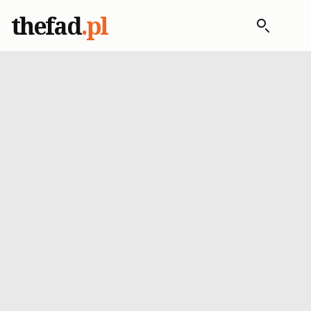
thefad
.pl