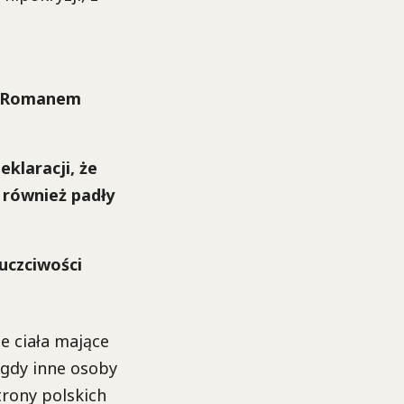
u Romanem
eklaracji, że
 również padły
uczciwości
ne ciała mające
, gdy inne osoby
trony polskich