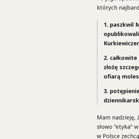
których najbard
1. paszkwil 
opublikowal
Kurkiewiczem
2. całkowite
złożę szczeg
ofiarą moles
3. potępieni
dziennikarsk
Mam nadzieję, ż
słowo "etyka" w
w Polsce zechcą