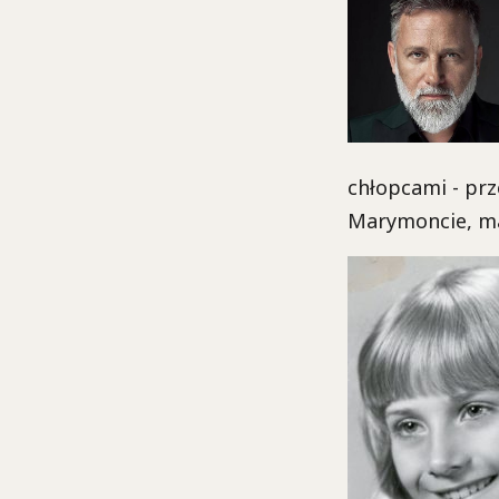
chłopcami - prz
Marymoncie, ma