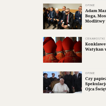
OPINIE
Adam Maz
Boga, Mos
Modlitwy 
CIEKAWOSTKI
Konklawe 
Watykan 
OPINIE
Czy papie
Spekulacj
Ojca Świę