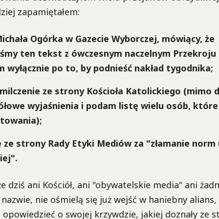
ziej zapamiętałem:
Michała Ogórka w Gazecie Wyborczej, mówiący, że
iśmy ten tekst z ówczesnym naczelnym Przekroj
 wyłącznie po to, by podnieść nakład tygodnika;
 milczenie ze strony Kościoła Katolickiego (mimo d
ółowe wyjaśnienia i podam listę wielu osób, które
towania);
e ze strony Rady Etyki Mediów za "złamanie norm 
iej".
e dziś ani Kościół, ani "obywatelskie media" ani żad
 nazwie, nie ośmielą się już wejść w haniebny alians
 opowiedzieć o swojej krzywdzie, jakiej doznały ze s