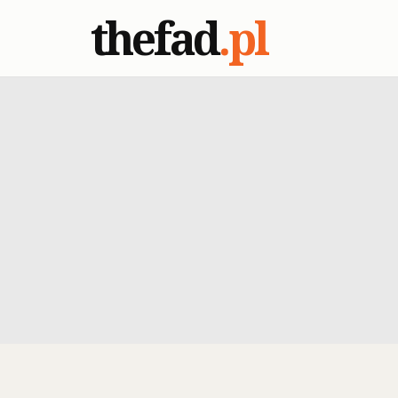
thefad
.pl