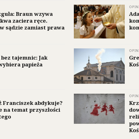
OPIN
guła: Braun wzywa
Ada
kwa zaciera ręce.
kom
w sądzie zamiast prawa
kon
OPIN
bez tajemnic: Jak
Gre
wybiera papieża
Koś
OPIN
ż Franciszek abdykuje?
Krz
e na temat przyszłości
dow
tego
rel
pow
Koś