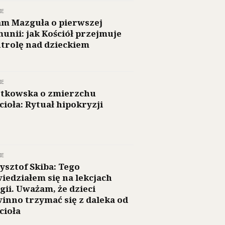
IE
m Mazguła o pierwszej
unii: jak Kościół przejmuje
trolę nad dzieckiem
IE
tkowska o zmierzchu
cioła: Rytuał hipokryzji
IE
ysztof Skiba: Tego
iedziałem się na lekcjach
igii. Uważam, że dzieci
inno trzymać się z daleka od
cioła