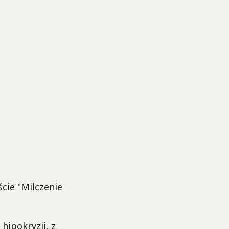
cie "Milczenie
hipokryzji, z