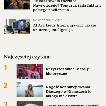
Ile kosztowała rocznica
Nawrockiego? Tomczyk żąda faktur i
pełnego rozliczenia
NOWE TECHNOLOGIE
AI Act: kiedy trzeba ujawnić użycie
sztucznej inteligencji?
Najczęściej czytane
1
Krzysztof Skiba: Matoły
historyczne
2
Nagość bez skrępowania.
Dlaczego w Niemczech to
nikogo nie dziwi?
3
Ten pilot w powietrzu spędził