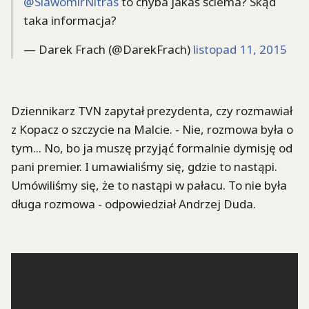
@SlawomirNitras
to chyba jakaś ściema? Skąd
taka informacja?
— Darek Frach (@DarekFrach)
listopad 11, 2015
Dziennikarz TVN zapytał prezydenta, czy rozmawiał
z Kopacz o szczycie na Malcie. - Nie, rozmowa była o
tym... No, bo ja muszę przyjąć formalnie dymisję od
pani premier. I umawialiśmy się, gdzie to nastąpi.
Umówiliśmy się, że to nastąpi w pałacu. To nie była
długa rozmowa - odpowiedział Andrzej Duda.