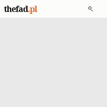
thefad
.pl