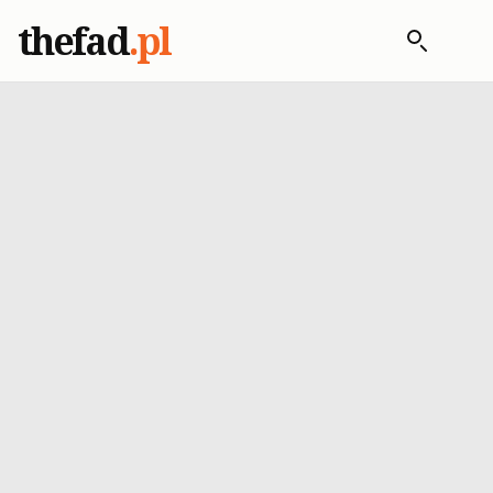
thefad
.pl