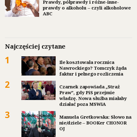
Prawdy, półprawdy i różne-inne-
prawdy o alkoholu – czyli alkoholowe
ABC
Najczęściej czytane
1
Ile kosztowała rocznica
Nawrockiego? Tomczyk żąda
faktur i pełnego rozliczenia
2
Czarnek zapowiada „Straż
Praw”, gdy PiS przejmie
władzę. Nowa służba miałaby
działać poza MSWiA
3
Manuela Gretkowska: Słowo na
nie/dziele – BOOKer CHONOR
OJ