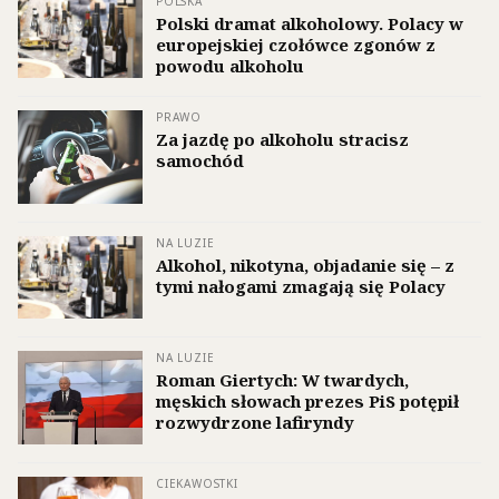
POLSKA
Polski dramat alkoholowy. Polacy w
europejskiej czołówce zgonów z
powodu alkoholu
PRAWO
Za jazdę po alkoholu stracisz
samochód
NA LUZIE
Alkohol, nikotyna, objadanie się – z
tymi nałogami zmagają się Polacy
NA LUZIE
Roman Giertych: W twardych,
męskich słowach prezes PiS potępił
rozwydrzone lafiryndy
CIEKAWOSTKI