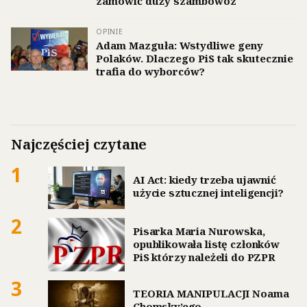
zamówić duży szambowóz
OPINIE
Adam Mazguła: Wstydliwe geny
Polaków. Dlaczego PiS tak skutecznie
trafia do wyborców?
Najczęściej czytane
1
AI Act: kiedy trzeba ujawnić
użycie sztucznej inteligencji?
2
Pisarka Maria Nurowska,
opublikowała listę członków
PiS którzy należeli do PZPR
3
TEORIA MANIPULACJI Noama
Chomsky’ego