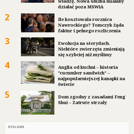
władzę. Nowa służba miałaby
działać poza MSWiA
2
Ile kosztowała rocznica
Nawrockiego? Tomczyk żąda
faktur i pełnego rozliczenia
3
Ewolucja na sterydach.
Niektóre zwierzęta zmieniają
się szybciej niż myślimy
4
Anglia od kuchni – historia
”cucumber sandwich” –
najpopularniejszej kanapki na
świecie
5
Dom zgodny z zasadami Feng
Shui – Zatrute strzały
REKLAMA