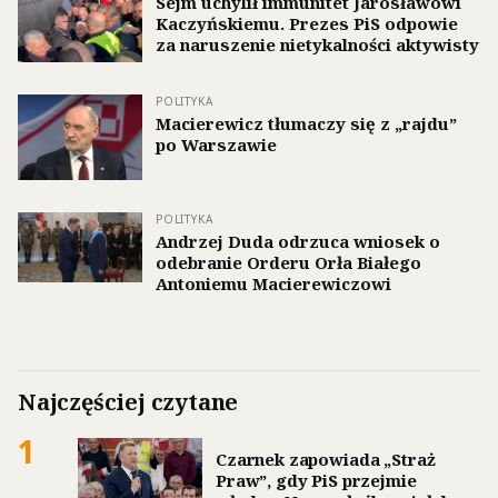
Sejm uchylił immunitet Jarosławowi
Kaczyńskiemu. Prezes PiS odpowie
za naruszenie nietykalności aktywisty
POLITYKA
Macierewicz tłumaczy się z „rajdu”
po Warszawie
POLITYKA
Andrzej Duda odrzuca wniosek o
odebranie Orderu Orła Białego
Antoniemu Macierewiczowi
Najczęściej czytane
1
Czarnek zapowiada „Straż
Praw”, gdy PiS przejmie