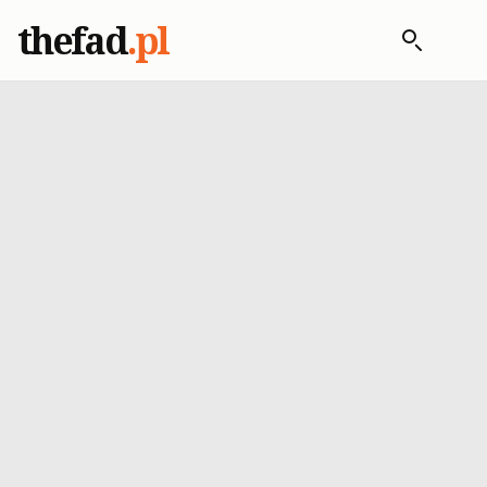
thefad
.pl