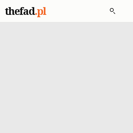
thefad
.pl