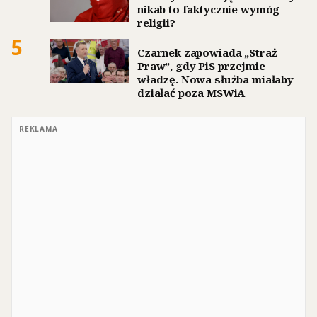
nikab to faktycznie wymóg
religii?
5
Czarnek zapowiada „Straż
Praw”, gdy PiS przejmie
władzę. Nowa służba miałaby
działać poza MSWiA
REKLAMA