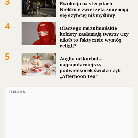
3
Ewolucja na sterydach.
Niektóre zwierzęta zmieniają
się szybciej niż myślimy
4
Dlaczego muzułmańskie
kobiety zasłaniają twarz? Czy
nikab to faktycznie wymóg
religii?
5
Anglia od kuchni –
najpopularniejszy
podwieczorek świata czyli
„Afternoon Tea”
REKLAMA