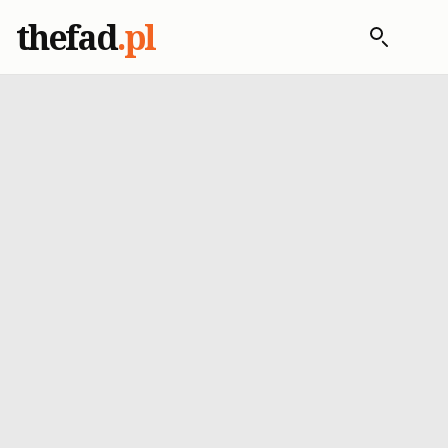
thefad
.pl