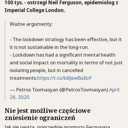
100 tys. - ostrzegł Neil Ferguson, epidemiolog z
Imperial College London.
Ważne argumenty:
- The lockdown strategy has been effective, but it
it is not sustainable in the long-run.
- Lockdown has had a significant mental health
and social impact on mortality in terms of not just
isolating people, but in cancelled
treatments.
https://t.co/bBJewBaBzF
— Petros Tovmasyan (@PetrosTovmasyan)
April
26, 2020
Nie jest możliwe częściowe
zniesienie ograniczeń
Jak się uważa, poprzednie prognozy Fergusona