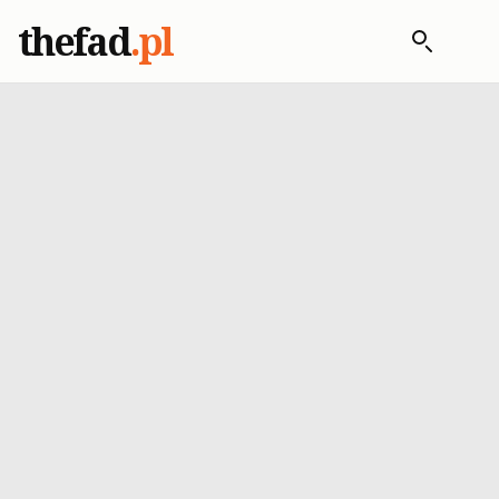
thefad
.pl