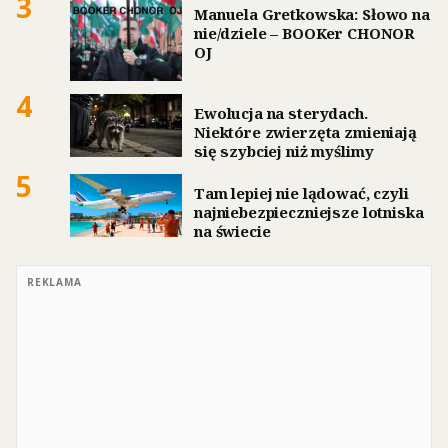
3
Manuela Gretkowska: Słowo na
nie/dziele – BOOKer CHONOR
OJ
4
Ewolucja na sterydach.
Niektóre zwierzęta zmieniają
się szybciej niż myślimy
5
Tam lepiej nie lądować, czyli
najniebezpieczniejsze lotniska
na świecie
REKLAMA