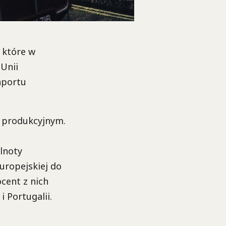
, które w
 Unii
raportu
u produkcyjnym.
lnoty
uropejskiej do
ocent z nich
i Portugalii.