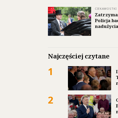
CIEKAWOSTKI
Zatrzyman
Policja b
nadużycia
Najczęściej czytane
1
2