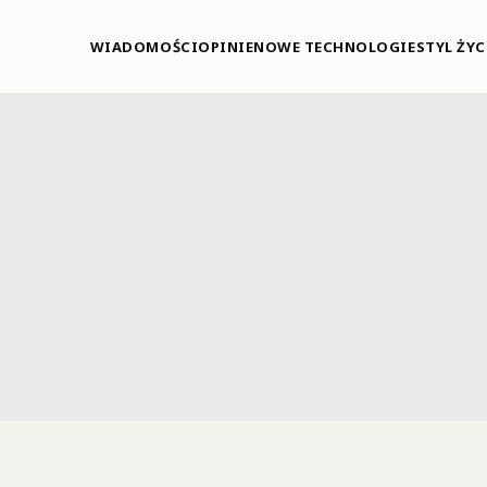
WIADOMOŚCI
OPINIE
NOWE TECHNOLOGIE
STYL ŻYC