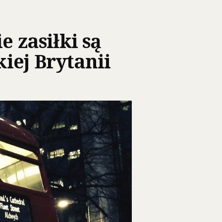
e zasiłki są
ej Brytanii