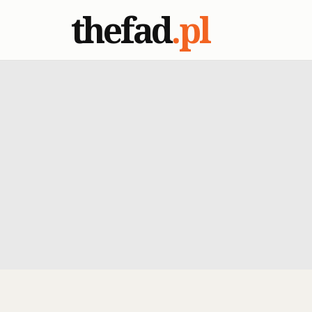
thefad
.pl