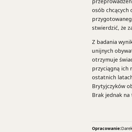
przeprowadzenia
osób chcących o
przygotowanego
stwierdzić, że 
Z badania wynik
unijnych obywat
otrzymuje świad
przyciągną ich 
ostatnich latac
Brytyjczyków ob
Brak jednak na
Opracowanie:
Darek