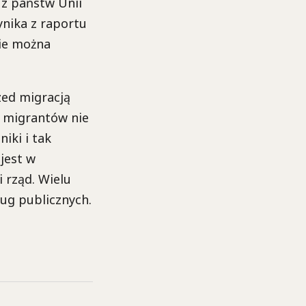
 z państw Unii
ynika z raportu
ie można
zed migracją
ć migrantów nie
iki i tak
jest w
 rząd. Wielu
ług publicznych.