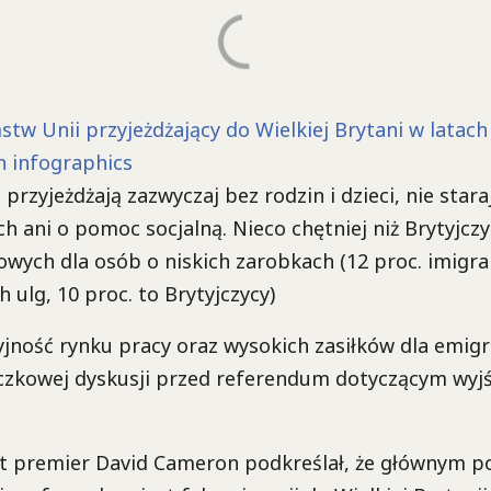
stw Unii przyjeżdżający do Wielkiej Brytani w latach
n infographics
przyjeżdżają zazwyczaj bez rodzin i dzieci, nie staraj
h ani o pomoc socjalną. Nieco chętniej niż Brytyjczy
owych dla osób o niskich zarobkach (12 proc. imigr
h ulg, 10 proc. to Brytyjczycy)
jność rynku pracy oraz wysokich zasiłków dla emig
czkowej dyskusji przed referendum dotyczącym wyjśc
t premier David Cameron podkreślał, że głównym 