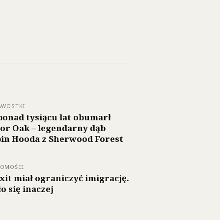
AWOSTKI
ponad tysiącu lat obumarł
or Oak – legendarny dąb
in Hooda z Sherwood Forest
DOMOŚCI
xit miał ograniczyć imigrację.
ło się inaczej