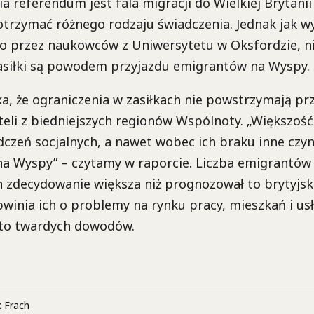
 referendum jest fala migracji do Wielkiej Brytanii
trzymać różnego rodzaju świadczenia. Jednak jak w
 przez naukowców z Uniwersytetu w Oksfordzie, n
zasiłki są powodem przyjazdu emigrantów na Wyspy.
a, że ograniczenia w zasiłkach nie powstrzymają pr
eli z biedniejszych regionów Wspólnoty. „Większoś
czeń socjalnych, a nawet wobec ich braku inne czynn
na Wyspy” – czytamy w raporcie. Liczba emigrantów 
h zdecydowanie większa niż prognozował to brytyjski
winia ich o problemy na rynku pracy, mieszkań i us
 to twardych dowodów.
 Frach