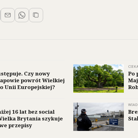
CIEK
stępuje. Czy nowy
Po 
apowie powrót Wielkiej
Maj
do Unii Europejskiej?
Rob
WIA
iżej 16 lat bez social
Bre
ielka Brytania szykuje
Sta
we przepisy