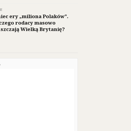
IE
iec ery „miliona Polaków”.
czego rodacy masowo
szczają Wielką Brytanię?
A