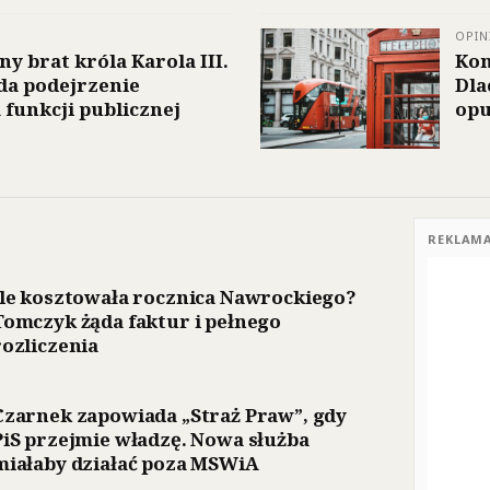
OPIN
y brat króla Karola III.
Kon
ada podejrzenie
Dla
 funkcji publicznej
opu
REKLAM
Ile kosztowała rocznica Nawrockiego?
Tomczyk żąda faktur i pełnego
rozliczenia
Czarnek zapowiada „Straż Praw”, gdy
PiS przejmie władzę. Nowa służba
miałaby działać poza MSWiA