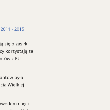
 2011 - 2015
ą się o zasiłki
cy korzystają za
antów z EU
rantów była
ia Wielkiej
powodem chęci