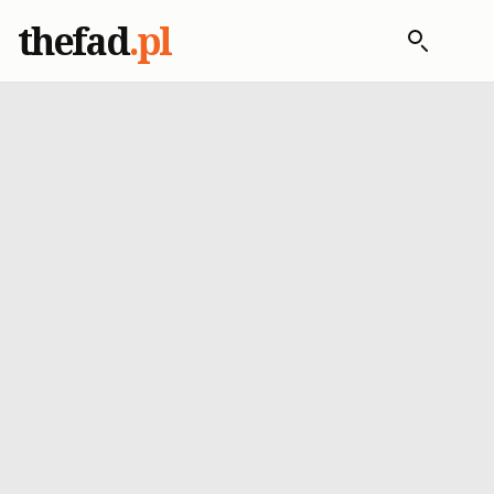
thefad
.pl