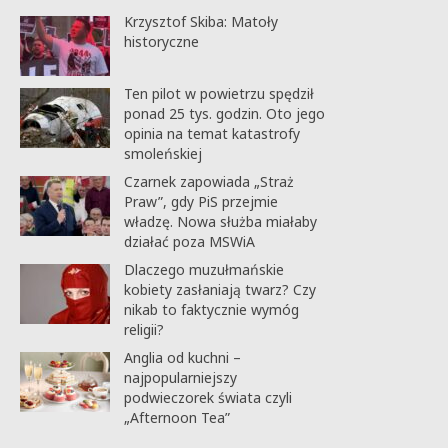
Krzysztof Skiba: Matoły
historyczne
Ten pilot w powietrzu spędził
ponad 25 tys. godzin. Oto jego
opinia na temat katastrofy
smoleńskiej
Czarnek zapowiada „Straż
Praw”, gdy PiS przejmie
władzę. Nowa służba miałaby
działać poza MSWiA
Dlaczego muzułmańskie
kobiety zasłaniają twarz? Czy
nikab to faktycznie wymóg
religii?
Anglia od kuchni –
najpopularniejszy
podwieczorek świata czyli
„Afternoon Tea”