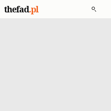
thefad
.pl