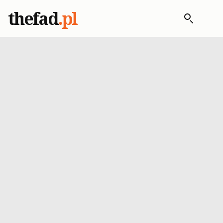
thefad
.pl