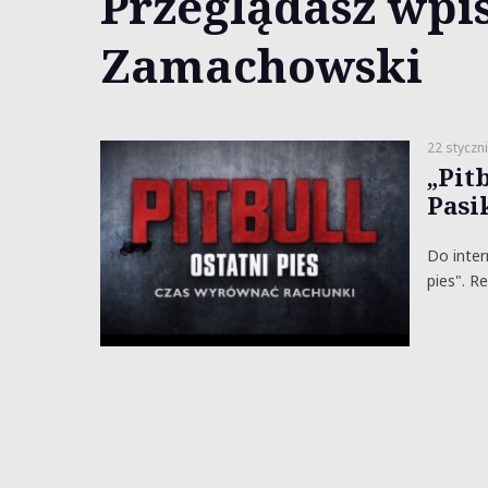
Przeglądasz wpis
Zamachowski
22 styczn
„Pitb
Pasi
Do inter
pies". R