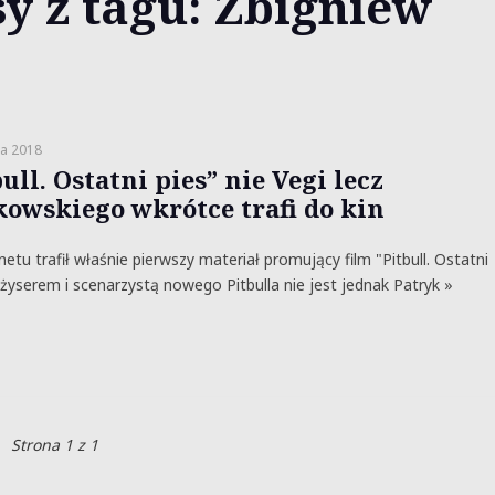
y z tagu: Zbigniew
ia 2018
ull. Ostatni pies” nie Vegi lecz
kowskiego wkrótce trafi do kin
netu trafił właśnie pierwszy materiał promujący film "Pitbull. Ostatni
eżyserem i scenarzystą nowego Pitbulla nie jest jednak Patryk »
Strona 1 z 1