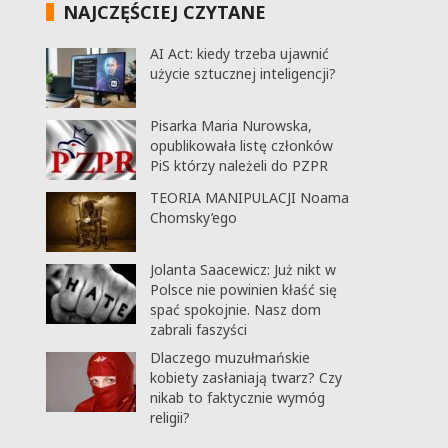
NAJCZĘŚCIEJ CZYTANE
AI Act: kiedy trzeba ujawnić
użycie sztucznej inteligencji?
Pisarka Maria Nurowska,
opublikowała listę członków
PiS którzy należeli do PZPR
TEORIA MANIPULACJI Noama
Chomsky’ego
Jolanta Saacewicz: Już nikt w
Polsce nie powinien kłaść się
spać spokojnie. Nasz dom
zabrali faszyści
Dlaczego muzułmańskie
kobiety zasłaniają twarz? Czy
nikab to faktycznie wymóg
religii?