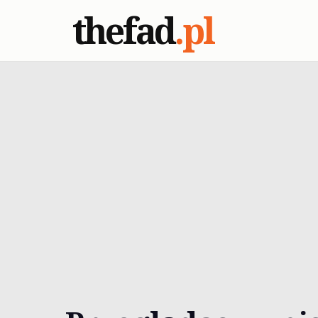
thefad
.pl