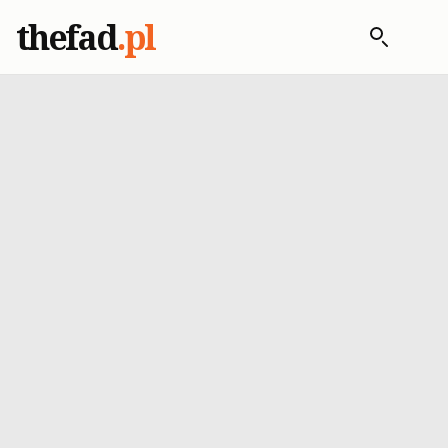
thefad
.pl