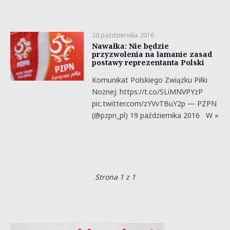
20 października 2016
Nawałka: Nie będzie
przyzwolenia na łamanie zasad
postawy reprezentanta Polski
Komunikat Polskiego Związku Piłki
Nożnej: https://t.co/SLiMNVPYzP
pic.twitter.com/zYVvTBuY2p — PZPN
(@pzpn_pl) 19 października 2016 W »
Strona 1 z 1