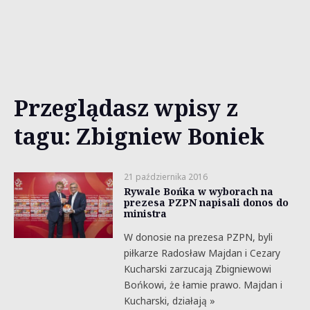
Przeglądasz wpisy z
tagu: Zbigniew Boniek
21 października 2016
Rywale Bońka w wyborach na
prezesa PZPN napisali donos do
ministra
W donosie na prezesa PZPN, byli
piłkarze Radosław Majdan i Cezary
Kucharski zarzucają Zbigniewowi
Bońkowi, że łamie prawo. Majdan i
Kucharski, działają »