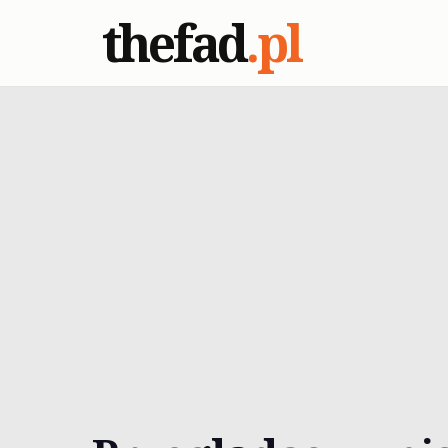
thefad
.pl