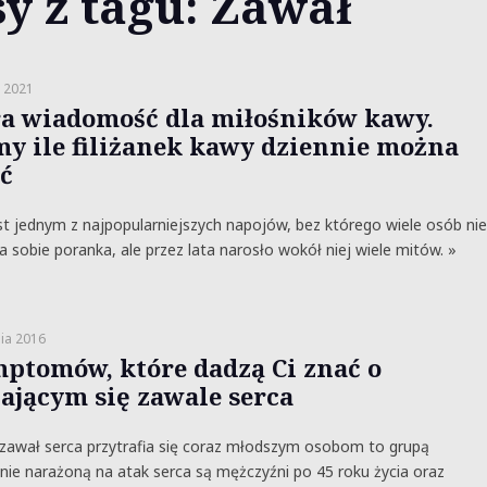
y z tagu: Zawał
 2021
a wiadomość dla miłośników kawy.
y ile filiżanek kawy dziennie można
ć
t jednym z najpopularniejszych napojów, bez którego wiele osób nie
 sobie poranka, ale przez lata narosło wokół niej wiele mitów. »
ia 2016
mptomów, które dadzą Ci znać o
żającym się zawale serca
zawał serca przytrafia się coraz młodszym osobom to grupą
nie narażoną na atak serca są mężczyźni po 45 roku życia oraz