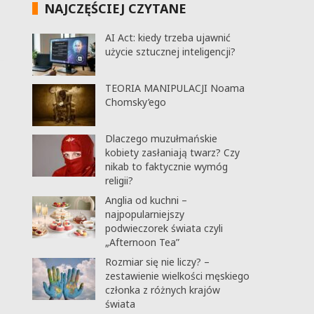
NAJCZĘŚCIEJ CZYTANE
AI Act: kiedy trzeba ujawnić
użycie sztucznej inteligencji?
TEORIA MANIPULACJI Noama
Chomsky’ego
Dlaczego muzułmańskie
kobiety zasłaniają twarz? Czy
nikab to faktycznie wymóg
religii?
Anglia od kuchni –
najpopularniejszy
podwieczorek świata czyli
„Afternoon Tea”
Rozmiar się nie liczy? –
zestawienie wielkości męskiego
członka z różnych krajów
świata