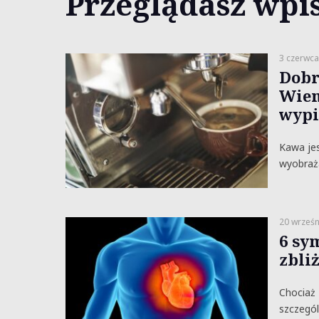
Przeglądasz wpis
3 czerwca
Dobr
Wiem
wypi
Kawa jes
wyobraża
20 wrześn
6 sy
zbli
Chociaż 
szczegól