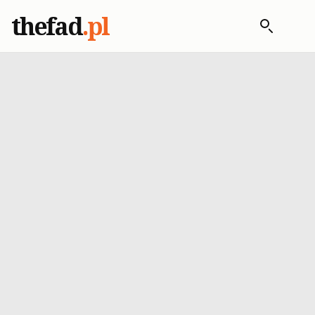
thefad
.pl