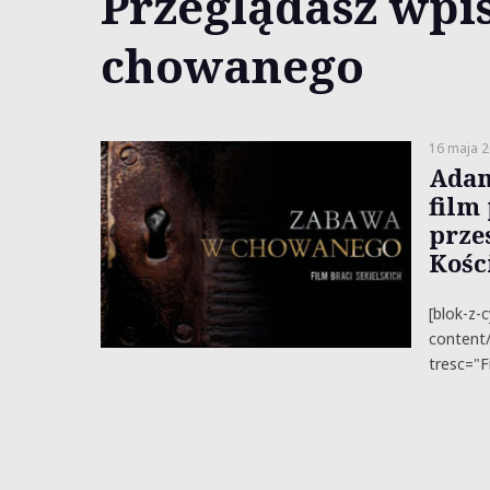
Przeglądasz wpi
chowanego
16 maja 
Adam
film
prze
Kośc
[blok-z-
content
tresc="F