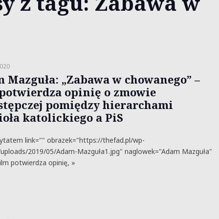
sy z tagu: Zabawa w
2020
 Mazguła: „Zabawa w chowanego” –
 potwierdza opinię o zmowie
stępczej pomiędzy hierarchami
ioła katolickiego a PiS
cytatem link="" obrazek="https://thefad.pl/wp-
/uploads/2019/05/Adam-Mazguła1.jpg" naglowek="Adam Mazguła"
ilm potwierdza opinię, »