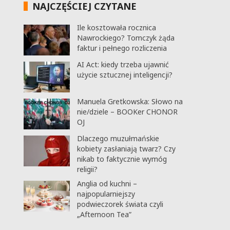
NAJCZĘŚCIEJ CZYTANE
Ile kosztowała rocznica
Nawrockiego? Tomczyk żąda
faktur i pełnego rozliczenia
AI Act: kiedy trzeba ujawnić
użycie sztucznej inteligencji?
Manuela Gretkowska: Słowo na
nie/dziele – BOOKer CHONOR
OJ
Dlaczego muzułmańskie
kobiety zasłaniają twarz? Czy
nikab to faktycznie wymóg
religii?
Anglia od kuchni –
najpopularniejszy
podwieczorek świata czyli
„Afternoon Tea”