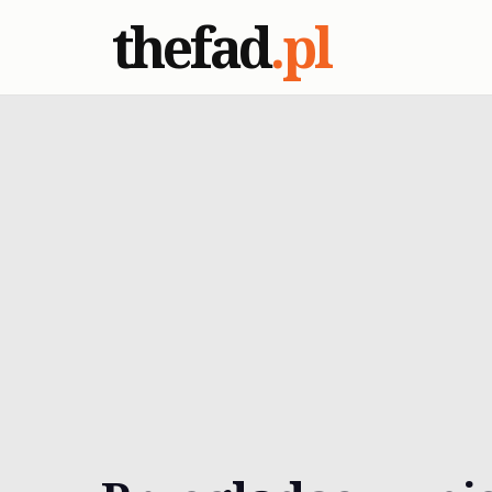
thefad
.pl