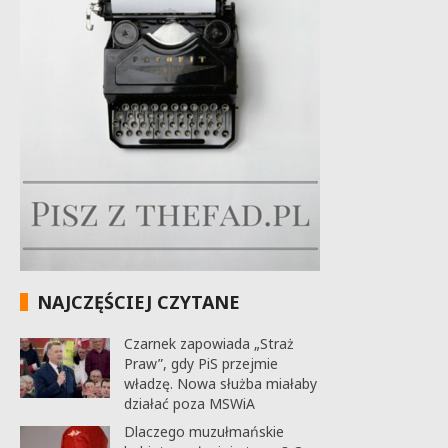
NAJCZĘŚCIEJ CZYTANE
Czarnek zapowiada „Straż
Praw”, gdy PiS przejmie
władzę. Nowa służba miałaby
działać poza MSWiA
Dlaczego muzułmańskie