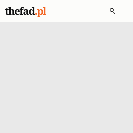
thefad
.pl