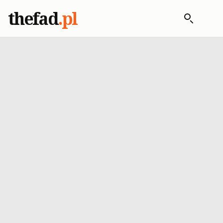
thefad
.pl