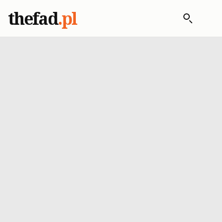
thefad
.pl