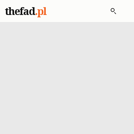
thefad
.pl