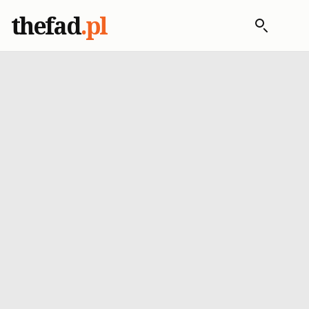
thefad
.pl