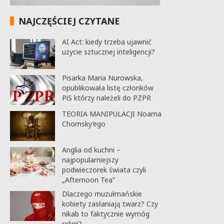
NAJCZĘŚCIEJ CZYTANE
AI Act: kiedy trzeba ujawnić
użycie sztucznej inteligencji?
Pisarka Maria Nurowska,
opublikowała listę członków
PiS którzy należeli do PZPR
TEORIA MANIPULACJI Noama
Chomsky’ego
Anglia od kuchni –
najpopularniejszy
podwieczorek świata czyli
„Afternoon Tea”
Dlaczego muzułmańskie
kobiety zasłaniają twarz? Czy
nikab to faktycznie wymóg
religii?