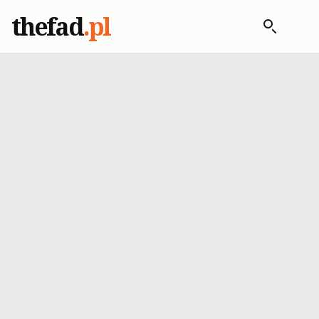
thefad
.pl