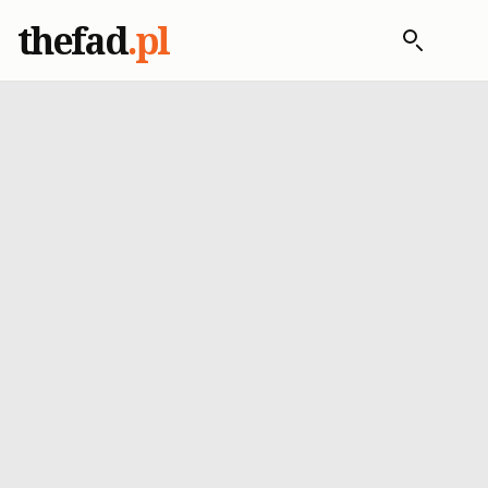
thefad
.pl