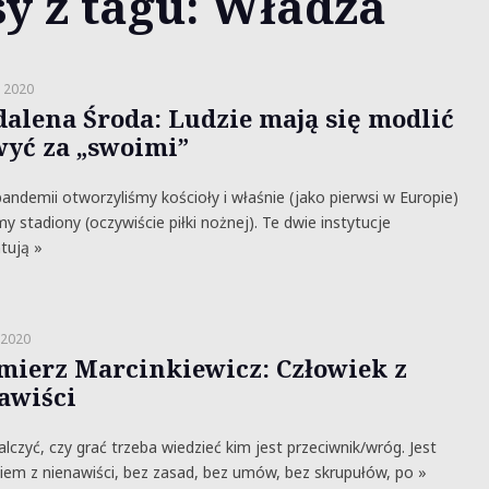
y z tagu: Władza
 2020
alena Środa: Ludzie mają się modlić
wyć za „swoimi”
demii otworzyliśmy kościoły i właśnie (jako pierwsi w Europie)
y stadiony (oczywiście piłki nożnej). Te dwie instytucje
tują »
 2020
mierz Marcinkiewicz: Człowiek z
awiści
czyć, czy grać trzeba wiedzieć kim jest przeciwnik/wróg. Jest
iem z nienawiści, bez zasad, bez umów, bez skrupułów, po »