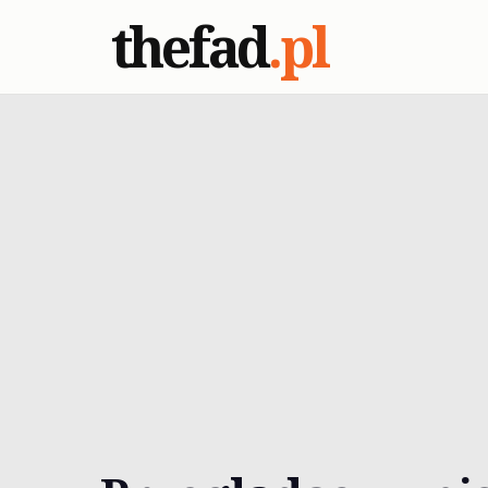
thefad
.pl