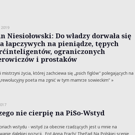
a 2019
an Niesiołowski: Do władzy dorwała się
a łapczywych na pieniądze, tępych
rćinteligentów, ograniczonych
erowiczów i prostaków
ii mistrzyni życia, której zachciewa się „psich figlów” polegających na
 „rewolucyjny poeta ma zgnić w tym mamrze sowieckim” »
2017
zego nie cierpię na PiSo-Wstyd
riach wstydu - wstyd za obecnie rzadzących jest u mnie na
anie dalekiej pozycji. Fot.Anna Frach/ TheFad Na Polskiej scenie