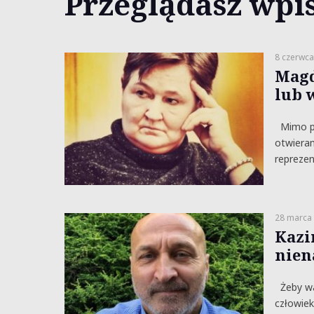
Przeglądasz wpis
8 czerwca
Magd
lub 
Mimo pan
otwieram
reprezen
28 marca
Kazi
nien
Żeby wal
człowiek