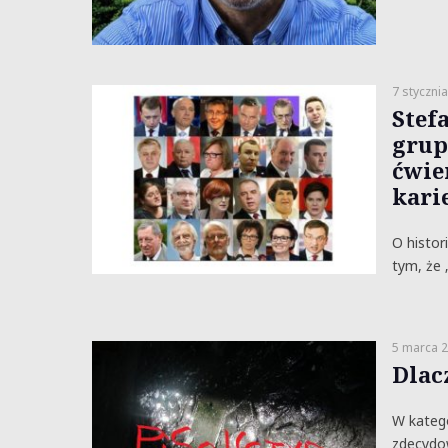
7 styczni
Stef
grup
ćwie
kari
​O histor
tym, że
5 marca 
Dlac
W katego
zdecydow