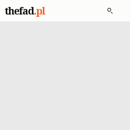
thefad
.pl