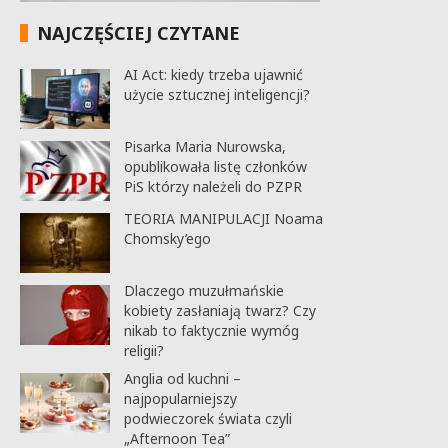
NAJCZĘŚCIEJ CZYTANE
AI Act: kiedy trzeba ujawnić
użycie sztucznej inteligencji?
Pisarka Maria Nurowska,
opublikowała listę członków
PiS którzy należeli do PZPR
TEORIA MANIPULACJI Noama
Chomsky’ego
Dlaczego muzułmańskie
kobiety zasłaniają twarz? Czy
nikab to faktycznie wymóg
religii?
Anglia od kuchni –
najpopularniejszy
podwieczorek świata czyli
„Afternoon Tea”