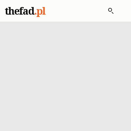
thefad
.pl