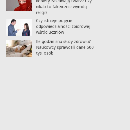
kobiety zasłaniają twarz? Czy
nikab to faktycznie wymóg
religii?
Czy istnieje pojęcie
odpowiedzialności zbiorowej
wśród uczniów
Ile godzin snu służy zdrowiu?
Naukowcy sprawdzili dane 500
tys. osób