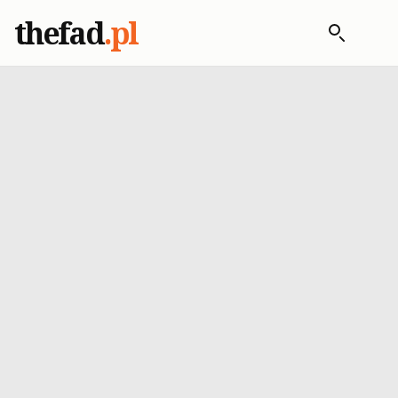
thefad
.pl