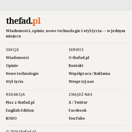
thefad
.
pl
Wiadomości, opinie, nowe technologie i styl życia — w jednym
miejscu
SEKCJE
SERWIS
Wiadomości
O thefad.pl
Opinie
Kontakt
Nowe technologie
Współpraca / Reklama
Styl życia
Wesprzyj nas
REDAKCJA
ZNAJDŹ NAS
Pisz z thefad.pl
X / Twitter
English Edition
Facebook
RODO
YouTube
© 2026 thefad.pl