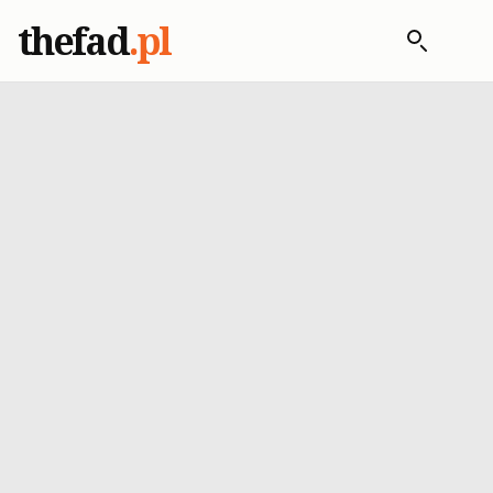
thefad
.pl