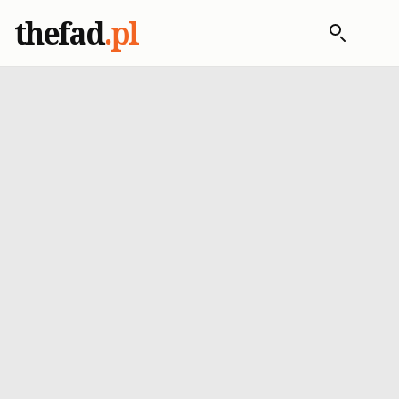
thefad
.pl