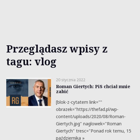
Przeglądasz wpisy z
tagu: vlog
20 stycznia 2022
Roman Giertych: PiS chciał mnie
zabić
[blok-z-cytatem link=""
obrazek="https://thefad.pl/wp-
content/uploads/2020/08/Roman-
Giertych.jpg" naglowek="Roman
Giertych" tresc="Ponad rok temu, 15
października »