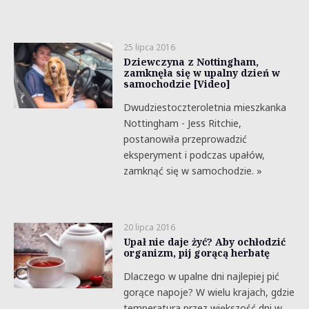
25 lipca 2016
Dziewczyna z Nottingham,
zamknęła się w upalny dzień w
samochodzie [Video]
Dwudziestoczteroletnia mieszkanka
Nottingham - Jess Ritchie,
postanowiła przeprowadzić
eksperyment i podczas upałów,
zamknąć się w samochodzie. »
20 lipca 2016
Upał nie daje żyć? Aby ochłodzić
organizm, pij gorącą herbatę
Dlaczego w upalne dni najlepiej pić
gorące napoje? W wielu krajach, gdzie
temperatura przez większość dni w