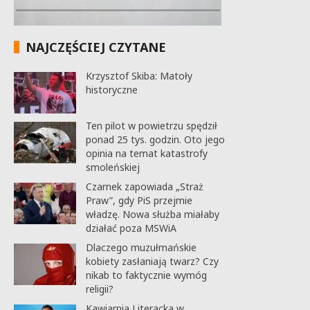
NAJCZĘŚCIEJ CZYTANE
Krzysztof Skiba: Matoły
historyczne
Ten pilot w powietrzu spędził
ponad 25 tys. godzin. Oto jego
opinia na temat katastrofy
smoleńskiej
Czarnek zapowiada „Straż
Praw”, gdy PiS przejmie
władzę. Nowa służba miałaby
działać poza MSWiA
Dlaczego muzułmańskie
kobiety zasłaniają twarz? Czy
nikab to faktycznie wymóg
religii?
Kawiarnia Literacka w