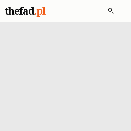
thefad
.pl