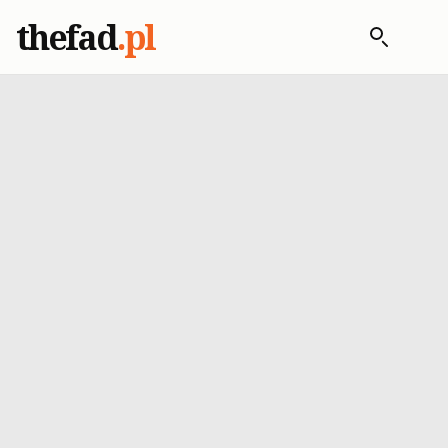
thefad
.pl