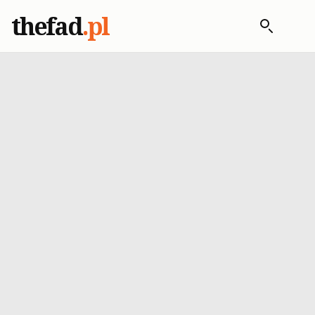
thefad
.pl