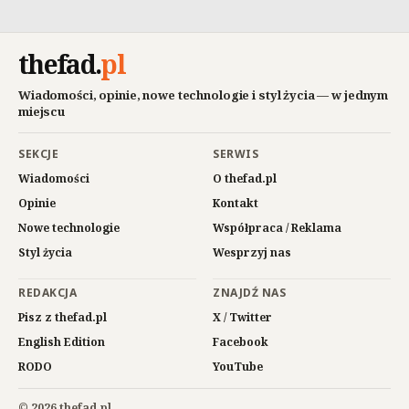
thefad
.
pl
Wiadomości, opinie, nowe technologie i styl życia — w jednym
miejscu
SEKCJE
SERWIS
Wiadomości
O thefad.pl
Opinie
Kontakt
Nowe technologie
Współpraca / Reklama
Styl życia
Wesprzyj nas
REDAKCJA
ZNAJDŹ NAS
Pisz z thefad.pl
X / Twitter
English Edition
Facebook
RODO
YouTube
© 2026 thefad.pl