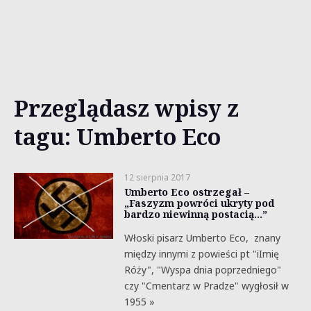
Przeglądasz wpisy z
tagu: Umberto Eco
12 sierpnia 2017
Umberto Eco ostrzegał –
„Faszyzm powróci ukryty pod
bardzo niewinną postacią…”
Włoski pisarz Umberto Eco, znany
między innymi z powieści pt "iImię
Róży", "Wyspa dnia poprzedniego"
czy "Cmentarz w Pradze" wygłosił w
1955 »