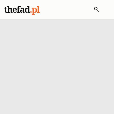
thefad
.pl