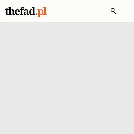
thefad
.pl