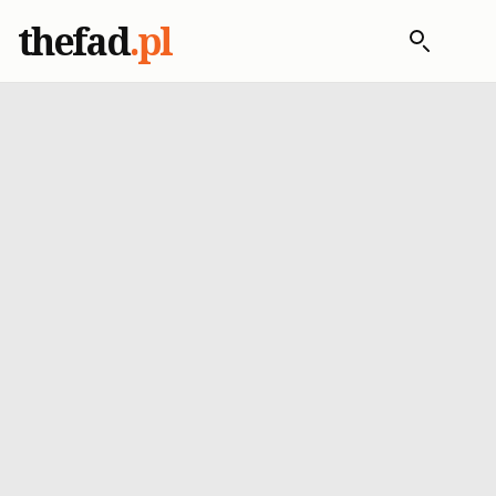
thefad
.pl