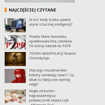
NAJCZĘŚCIEJ CZYTANE
AI Act: kiedy trzeba ujawnić
użycie sztucznej inteligencji?
Pisarka Maria Nurowska,
opublikowała listę członków
PiS którzy należeli do PZPR
TEORIA MANIPULACJI Noama
Chomsky’ego
Dlaczego muzułmańskie
kobiety zasłaniają twarz? Czy
nikab to faktycznie wymóg
religii?
Anglia od kuchni –
najpopularniejszy
podwieczorek świata czyli
„Afternoon Tea”