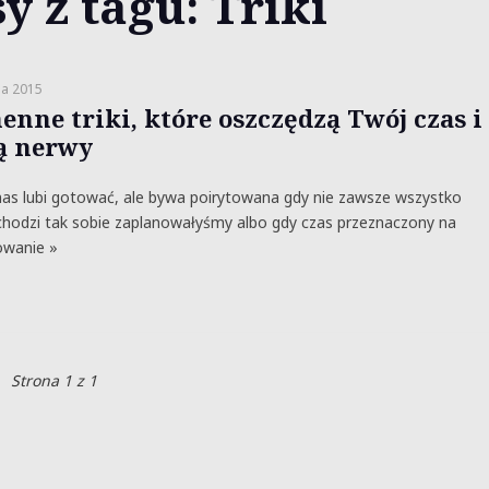
y z tagu: Triki
ia 2015
enne triki, które oszczędzą Twój czas i
ą nerwy
nas lubi gotować, ale bywa poirytowana gdy nie zawsze wszystko
hodzi tak sobie zaplanowałyśmy albo gdy czas przeznaczony na
owanie »
Strona 1 z 1