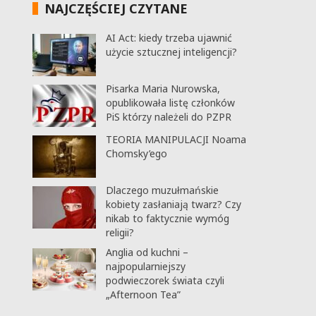
NAJCZĘŚCIEJ CZYTANE
AI Act: kiedy trzeba ujawnić
użycie sztucznej inteligencji?
Pisarka Maria Nurowska,
opublikowała listę członków
PiS którzy należeli do PZPR
TEORIA MANIPULACJI Noama
Chomsky’ego
Dlaczego muzułmańskie
kobiety zasłaniają twarz? Czy
nikab to faktycznie wymóg
religii?
Anglia od kuchni –
najpopularniejszy
podwieczorek świata czyli
„Afternoon Tea”