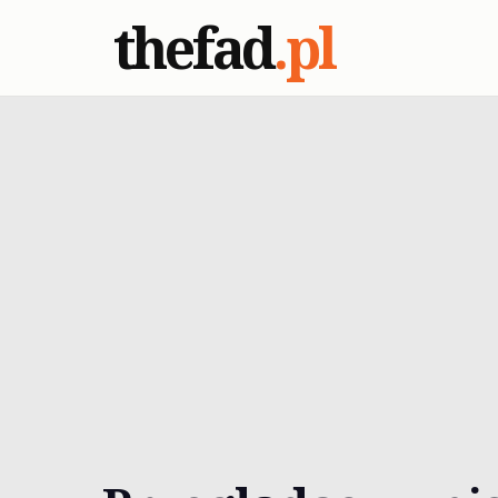
thefad
.pl