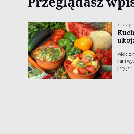
Przeglądasz wpis
24 sierpn
Kuch
ukoj
Wiele z 
nam wyc
przygot