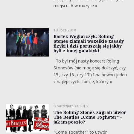
miejscu. A w muzyce »
10 lipca 2018
Bartek Węglarczyk: Rolling
Stones złamali wszelkie zasady
fizyki i dziś poruszają się jakby
byli z innej galaktyki
To był mój nasty koncert Rolling
Stonesów (nie mogę się doliczyć, czy
15., czy 16., czy 17.) I na pewno jeden
z najlepszych. Ludzie, którzy »
8 października 2016
The Rolling Stones zagrali utwór
The Beatles „Come Togheter” –
jak im poszło?
"Come Together" to utwór