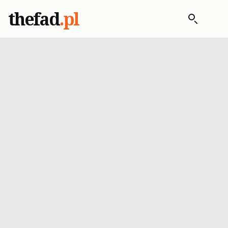
thefad
.pl