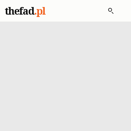
thefad
.pl