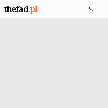
thefad
.pl