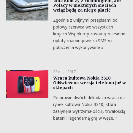
Unia kończy z roamingiem, ale
Polacy w niektórych sieciach
wciąż będą za niego płacić
Zgodnie z unijnymi przepisami od
połowy czerwca we wszystkich
krajach Wspólnoty zostaną zniesione
opłaty roamingowe za SMS-y i
połączenia wykonywane »
22 maja 2017
Wraca kultowa Nokia 3310.
Odświeżona wersja telefonu już w
sklepach
Po prawie dwóch dekadach wraca na
rynek kultowa Nokia 3310, która
zasłynęła wytrzymałością, trwałością
baterii i legendarną grą w węże. »