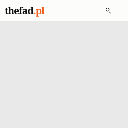
thefad
.pl