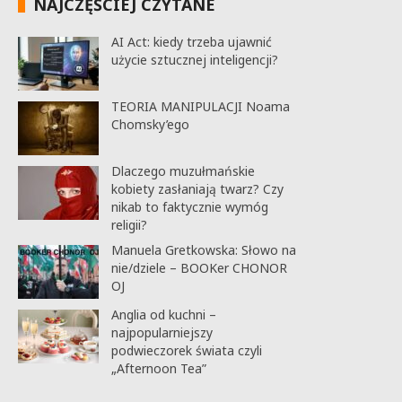
NAJCZĘŚCIEJ CZYTANE
AI Act: kiedy trzeba ujawnić
użycie sztucznej inteligencji?
TEORIA MANIPULACJI Noama
Chomsky’ego
Dlaczego muzułmańskie
kobiety zasłaniają twarz? Czy
nikab to faktycznie wymóg
religii?
Manuela Gretkowska: Słowo na
nie/dziele – BOOKer CHONOR
OJ
Anglia od kuchni –
najpopularniejszy
podwieczorek świata czyli
„Afternoon Tea”