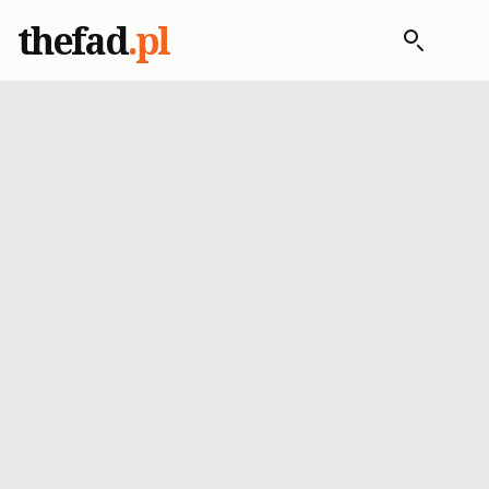
thefad
.pl