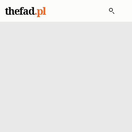
thefad
.pl