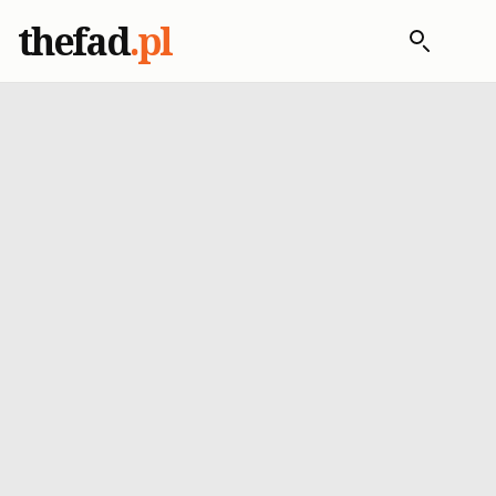
thefad
.pl